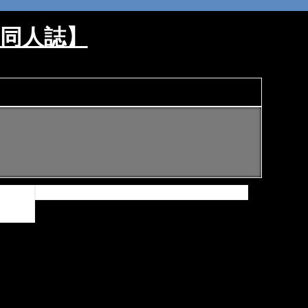
ロ同人誌】