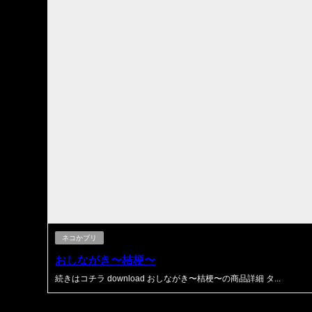
ネコかブリ
おしながき〜桔梗〜
続きはコチラ download おしながき〜桔梗〜の商品詳細 タ...