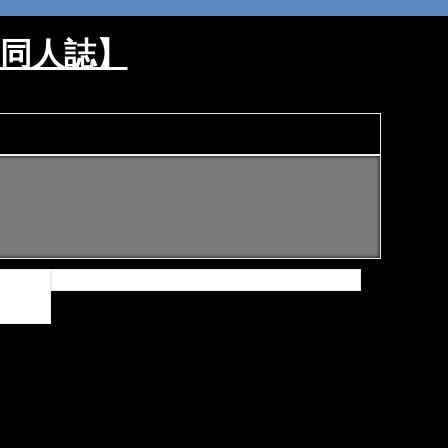
ロ同人誌】