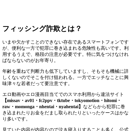
フィッシング詐欺とは？
いまや欠かすことのできない存在であるスマートフォンです
が、便利な一方で犯罪に巻き込まれる危険性も高いです。利
用するうえで、格段の注意が必要です。特に気をつけなけれ
ばならないのがお年寄り。
年齢を重ねて判断力も低下していますし、そもそも機械に詳
しくないのでそこを付け狙われる。一方でエッチなことに興
味津々な若者だって要注意です。
エロ動画やエロ漫画目当てでのスマホ利用から違法サイト
【missav・av01・fc2ppv・tktube・tokyomotion・hitomi・
raw・momonga・nhentai・nyahentai】
などらから犯罪に巻
き込まれたりお金をだまし取られたりといったケースはかな
り多いです。
見ていた内容が内容なので泣き寝入りすることも多く、公式