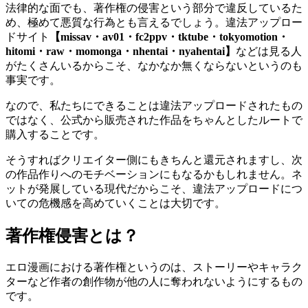
法律的な面でも、著作権の侵害という部分で違反しているた
め、極めて悪質な行為とも言えるでしょう。違法アップロー
ドサイト
【missav・av01・fc2ppv・tktube・tokyomotion・
hitomi・raw・momonga・nhentai・nyahentai】
などは見る人
がたくさんいるからこそ、なかなか無くならないというのも
事実です。
なので、私たちにできることは違法アップロードされたもの
ではなく、公式から販売された作品をちゃんとしたルートで
購入することです。
そうすればクリエイター側にもきちんと還元されますし、次
の作品作りへのモチベーションにもなるかもしれません。ネ
ットが発展している現代だからこそ、違法アップロードにつ
いての危機感を高めていくことは大切です。
著作権侵害とは？
エロ漫画における著作権というのは、ストーリーやキャラク
ターなど作者の創作物が他の人に奪われないようにするもの
です。