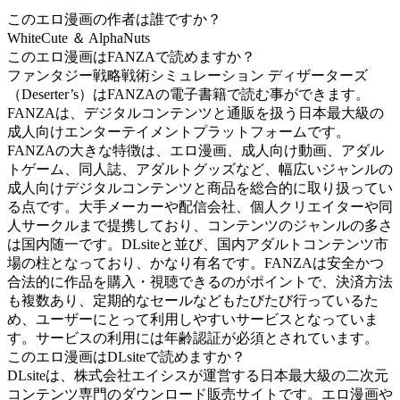
このエロ漫画の作者は誰ですか？
WhiteCute ＆ AlphaNuts
このエロ漫画はFANZAで読めますか？
ファンタジー戦略戦術シミュレーション ディザーターズ
（Deserter’s）はFANZAの電子書籍で読む事ができます。
FANZAは、デジタルコンテンツと通販を扱う日本最大級の
成人向けエンターテイメントプラットフォームです。
FANZAの大きな特徴は、エロ漫画、成人向け動画、アダル
トゲーム、同人誌、アダルトグッズなど、幅広いジャンルの
成人向けデジタルコンテンツと商品を総合的に取り扱ってい
る点です。大手メーカーや配信会社、個人クリエイターや同
人サークルまで提携しており、コンテンツのジャンルの多さ
は国内随一です。DLsiteと並び、国内アダルトコンテンツ市
場の柱となっており、かなり有名です。FANZAは安全かつ
合法的に作品を購入・視聴できるのがポイントで、決済方法
も複数あり、定期的なセールなどもたびたび行っているた
め、ユーザーにとって利用しやすいサービスとなっていま
す。サービスの利用には年齢認証が必須とされています。
このエロ漫画はDLsiteで読めますか？
DLsiteは、株式会社エイシスが運営する日本最大級の二次元
コンテンツ専門のダウンロード販売サイトです。エロ漫画や