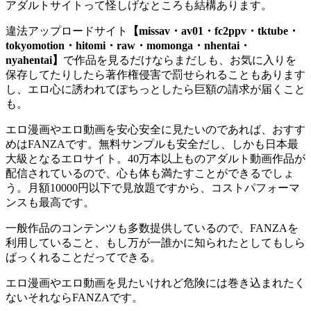
アダルトサイトって怪しげなところも結構あります。
違法アップロードサイト
【missav・av01・fc2ppv・tktube・
tokyomotion・hitomi・raw・momonga・nhentai・
nyahentai】
で作品を見るだけならまだしも、お気に入りを
保存してたりしたら著作権侵害で罰せられることもあります
し、エロ心に誘われてぽちっとしたら巨額の請求が届くこと
も。
エロ漫画やエロ動画を安心安全に見たいのであれば、おすす
めはFANZAです。無料サンプルも安全だし、しかも日本最
大級となるエロサイト。40万本以上ものアダルト動画作品が
配信されているので、心も体も満たすことができるでしょ
う。月額10000円以下で見放題ですから、コストパフォーマ
ンスも最高です。
一般作品のコンテンツも多数提供しているので、FANZAを
利用していること、もし万が一誰かに知られたとしてもしら
ばっくれることだってできる。
エロ漫画やエロ動画を見たいけれど危険には巻き込まれたく
ないそれならFANZAです。