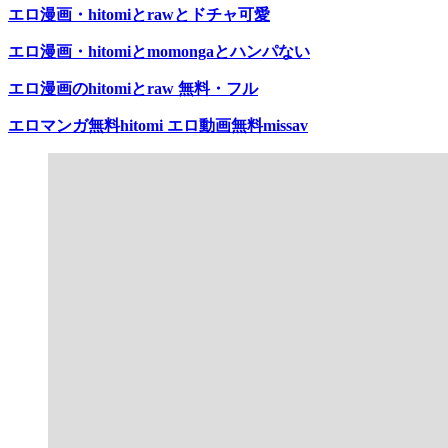
エロ漫画・hitomiとrawとドチャ可愛
エロ漫画・hitomiとmomongaとハンパない
エロ漫画のhitomiとraw 無料・フル
エロマンガ無料hitomi エロ動画無料missav